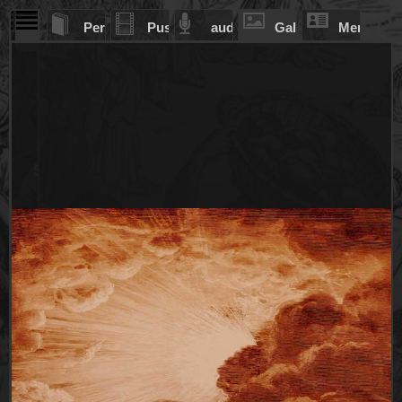
Perpustakaan
Pustaka Video
audio Injil
Galeri Seni
Mengenai
Samuel
Raja-
raja