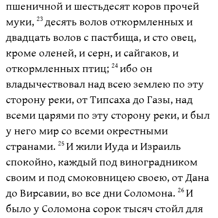
пшеничной и шестьдесят коров прочей
муки,
десять волов откормленных и
23
двадцать волов с пастбища, и сто овец,
кроме оленей, и серн, и сайгаков, и
откормленных птиц;
ибо он
24
владычествовал над всею землею по эту
сторону реки, от Типсаха до Газы, над
всеми царями по эту сторону реки, и был
у него мир со всеми окрестными
странами.
И жили Иуда и Израиль
25
спокойно, каждый под виноградником
своим и под смоковницею своею, от Дана
до Вирсавии, во все дни Соломона.
И
26
было у Соломона сорок тысяч стойл для