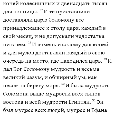
коней колесничных и двенадцать тысяч
для конницы.
И те приставники
27
доставляли царю Соломону все
принадлежащее к столу царя, каждый в
свой месяц, и не допускали недостатка
ни в чем.
И ячмень и солому для коней
28
и для мулов доставляли каждый в свою
очередь на место, где находился царь.
И
29
дал Бог Соломону мудрость и весьма
великий разум, и обширный ум, как
песок на берегу моря.
И была мудрость
30
Соломона выше мудрости всех сынов
востока и всей мудрости Египтян.
Он
31
был мудрее всех людей, мудрее и Ефана