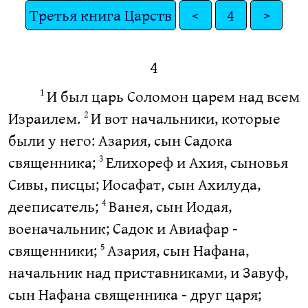
Третья книга Царств
<
4
>
4
И был царь Соломон царем над всем
1
Израилем.
И вот начальники, которые
2
были у него: Азария, сын Садока
священника;
Елихореф и Ахия, сыновья
3
Сивы, писцы; Иосафат, сын Ахилуда,
дееписатель;
Ванея, сын Иодая,
4
военачальник; Садок и Авиафар -
священники;
Азария, сын Нафана,
5
начальник над приставниками, и Завуф,
сын Нафана священника - друг царя;