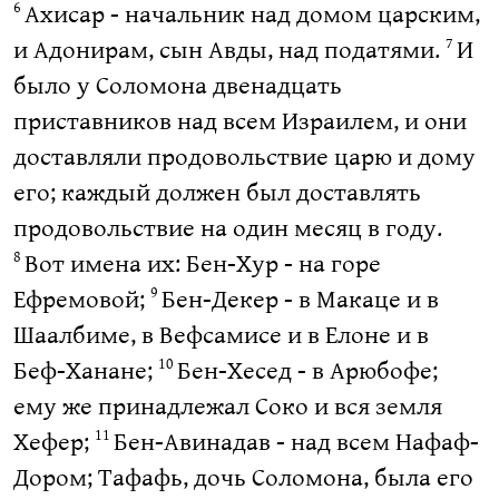
Ахисар - начальник над домом царским,
6
и Адонирам, сын Авды, над податями.
И
7
было у Соломона двенадцать
приставников над всем Израилем, и они
доставляли продовольствие царю и дому
его; каждый должен был доставлять
продовольствие на один месяц в году.
Вот имена их: Бен-Хур - на горе
8
Ефремовой;
Бен-Декер - в Макаце и в
9
Шаалбиме, в Вефсамисе и в Елоне и в
Беф-Ханане;
Бен-Хесед - в Арюбофе;
10
ему же принадлежал Соко и вся земля
Хефер;
Бен-Авинадав - над всем Нафаф-
11
Дором; Тафафь, дочь Соломона, была его