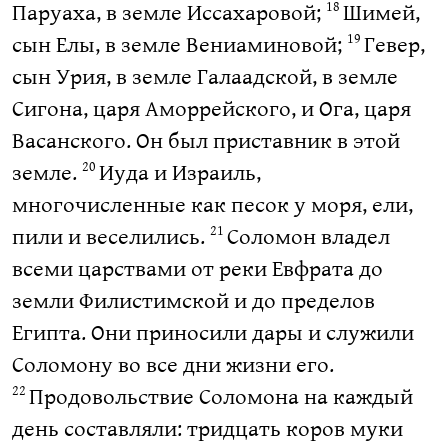
Паруаха, в земле Иссахаровой;
Шимей,
18
сын Елы, в земле Вениаминовой;
Гевер,
19
сын Урия, в земле Галаадской, в земле
Сигона, царя Аморрейского, и Ога, царя
Васанского. Он был приставник в этой
земле.
Иуда и Израиль,
20
многочисленные как песок у моря, ели,
пили и веселились.
Соломон владел
21
всеми царствами от реки Евфрата до
земли Филистимской и до пределов
Египта. Они приносили дары и служили
Соломону во все дни жизни его.
Продовольствие Соломона на каждый
22
день составляли: тридцать коров муки