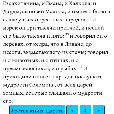
Езрахитянина, и Емана, и Халкола, и
Дарды, сыновей Махола, и имя его было в
славе у всех окрестных народов.
И
32
изрек он три тысячи притчей, и песней
его было тысяча и пять;
и говорил он о
33
деревах, от кедра, что в Ливане, до
иссопа, вырастающего из стены; говорил
и о животных, и о птицах, и о
пресмыкающихся, и о рыбах.
И
34
приходили от всех народов послушать
мудрости Соломона, от всех царей
земных, которые слышали о мудрости
его.
Третья книга Царств
<
4
>