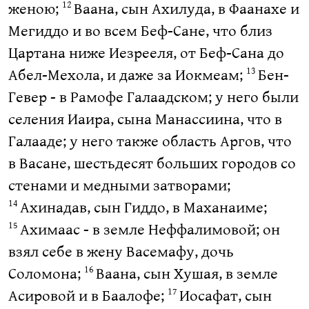
женою;
Ваана, сын Ахилуда, в Фаанахе и
12
Мегиддо и во всем Беф-Сане, что близ
Цартана ниже Иезрееля, от Беф-Сана до
Абел-Мехола, и даже за Иокмеам;
Бен-
13
Гевер - в Рамофе Галаадском; у него были
селения Иаира, сына Манассиина, что в
Галааде; у него также область Аргов, что
в Васане, шестьдесят больших городов со
стенами и медными затворами;
Ахинадав, сын Гиддо, в Маханаиме;
14
Ахимаас - в земле Неффалимовой; он
15
взял себе в жену Васемафу, дочь
Соломона;
Ваана, сын Хушая, в земле
16
Асировой и в Баалофе;
Иосафат, сын
17