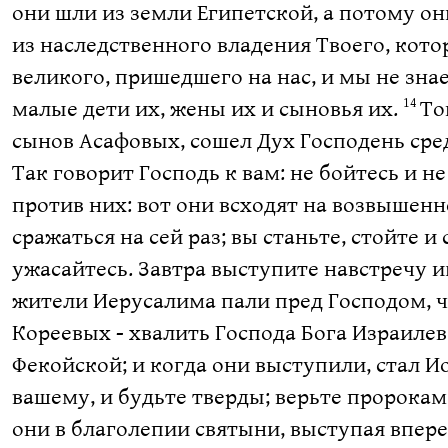
они шли из земли Египетской, а потому он
из наследственного владения Твоего, кото
великого, пришедшего на нас, и мы не знае
малые дети их, жены их и сыновья их.
То
14
сынов Асафовых, сошел Дух Господень ср
Так говорит Господь к вам: не бойтесь и н
против них: вот они всходят на возвышенн
сражаться на сей раз; вы станьте, стойте 
ужасайтесь. Завтра выступите навстречу им
жители Иерусалима пали пред Господом, 
Кореевых - хвалить Господа Бога Израиле
Фекойской; и когда они выступили, стал И
вашему, и будьте тверды; верьте пророкам 
они в благолепии святыни, выступая впере