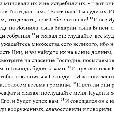
и миновали их и не истребили их, -
вот он
11
рое Ты отдал нам.
Боже наш! Ты суди их. И
12
м, что делать, но к Тебе очи наши!
И все И
13
гда на Иозиила, сына Захарии, сына Ванеи, 
еди собрания
и сказал он: слушайте, все И
15
е ужасайтесь множества сего великого, ибо н
ость Циц, и вы найдете их на конце долины
и смотрите на спасение Господне, посылаемое
, и Господь будет с вами.
И преклонился И
18
чтобы поклониться Господу.
И встали леви
19
ва, голосом весьма громким.
И встали они 
20
осафат и сказал: послушайте меня, Иудеи и 
Его, и будет успех вам.
И совещался он с н
21
ди вооруженных, славословили и говорили: с