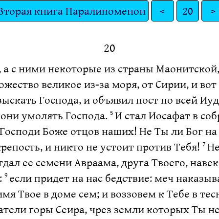
Вторая книга Паралипоменон
<
20
>
20
 а с ними некоторые из страны Маонитской
ожество великое из-за моря, от Сирии, и вот
зыскать Господа, и объявил пост по всей Иуд
 они умолять Господа.
И стал Иосафат в со
5
: Господи Боже отцов наших! Не Ты ли Бог н
крепость, и никто не устоит против Тебя!
Не
7
тдал ее семени Авраама, друга Твоего, наве
:
если придет на нас бедствие: меч наказыв
9
мя Твое в доме сем; и воззовем к Тебе в те
тели горы Сеира, чрез земли которых Ты н