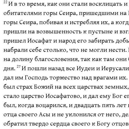
И в то время, как они стали восклицать
22
обитателями горы Сеира, пришедшими на 
горы Сеира, побивая и истребляя их, а ког
пришли на возвышенность к пустыне и взгл
пришел Иосафат и народ его забирать добы
набрали себе столько, что не могли нести.
на долину благословения, так как там они
дня.
И пошли назад все Иудеи и Иерусали
27
дал им Господь торжество над врагами их.
был страх Божий на всех царствах земных,
стало царство Иосафатово, и дал ему Бог е
был, когда воцарился, и двадцать пять лет
отца своего Асы и не уклонился от него, д
обратил твердо сердца своего к Богу отцов