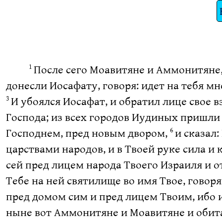
После сего Моавитяне и Аммонитяне,
1
донесли Иосафату, говоря: идет на тебя мн
И убоялся Иосафат, и обратил лице свое в
3
Господа; из всех городов Иудиных пришли
Господнем, пред новым двором,
и сказал
6
царствами народов, и в Твоей руке сила и 
сей пред лицем народа Твоего Израиля и о
Тебе на ней святилище во имя Твое, говоря
пред домом сим и пред лицем Твоим, ибо и
ныне вот Аммонитяне и Моавитяне и обита