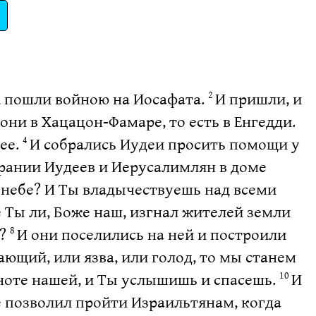
, пошли войною на Иосафата.
И пришли, и
2
 они в Хацацон-Фамаре, то есть в Енгедди.
ее.
И собрались Иудеи просить помощи у
4
брании Иудеев и Иерусалимлян в доме
а небе? И Ты владычествуешь над всеми
 Ты ли, Боже наш, изгнал жителей земли
к?
И они поселились на ней и построили
8
ающий, или язва, или голод, то мы станем
сноте нашей, и Ты услышишь и спасешь.
И
10
е позволил пройти Израильтянам, когда