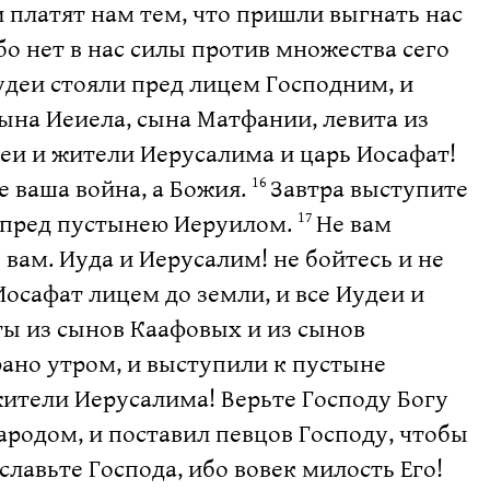
и платят нам тем, что пришли выгнать нас
бо нет в нас силы против множества сего
удеи стояли пред лицем Господним, и
сына Иеиела, сына Матфании, левита из
удеи и жители Иерусалима и царь Иосафат!
е ваша война, а Божия.
Завтра выступите
16
, пред пустынею Иеруилом.
Не вам
17
 вам. Иуда и Иерусалим! не бойтесь и не
осафат лицем до земли, и все Иудеи и
ты из сынов Каафовых и из сынов
рано утром, и выступили к пустыне
жители Иерусалима! Верьте Господу Богу
ародом, и поставил певцов Господу, чтобы
лавьте Господа, ибо вовек милость Его!