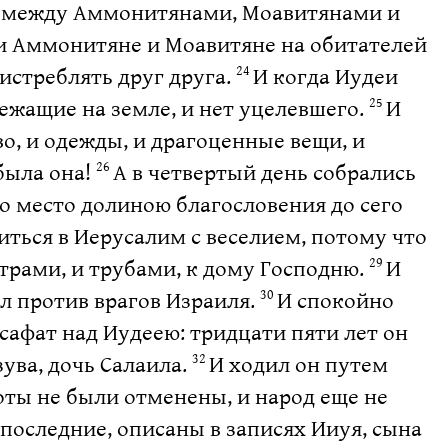
сие между Аммонитянами, Моавитянами и
и Аммонитяне и Моавитяне на обитателей
 истреблять друг друга.
И когда Иудеи
24
лежащие на земле, и нет уцелевшего.
И
25
о, и одежды, и драгоценные вещи, и
 была она!
А в четвертый день собрались
26
то место долиною благословения до сего
иться в Иерусалим с веселием, потому что
трами, и трубами, к дому Господню.
И
29
ал против врагов Израиля.
И спокойно
30
сафат над Иудеею: тридцати пяти лет он
зува, дочь Салаила.
И ходил он путем
32
оты не были отменены, и народ еще не
последние, описаны в записях Ииуя, сына