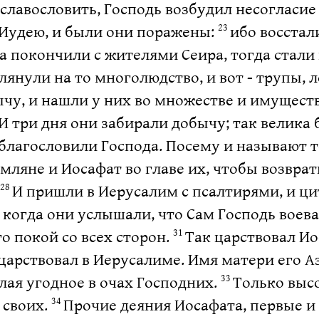
 и славословить, Господь возбудил несогла
Иудею, и были они поражены:
ибо восстал
23
да покончили с жителями Сеира, тогда стали
янули на то многолюдство, и вот - трупы, 
чу, и нашли у них во множестве и имуществ
 И три дня они забирали добычу; так велика
 благословили Господа. Посему и называют 
мляне и Иосафат во главе их, чтобы возврат
И пришли в Иерусалим с псалтирями, и ци
28
 когда они услышали, что Сам Господь воев
го покой со всех сторон.
Так царствовал Ио
31
 царствовал в Иерусалиме. Имя матери его А
елая угодное в очах Господних.
Только выс
33
 своих.
Прочие деяния Иосафата, первые и 
34