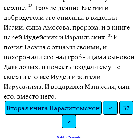
сердце.
Прочие деяния Езекии и
32
добродетели его описаны в видении
Исаии, сына Амосова, пророка, и в книге
царей Иудейских и Израильских.
И
33
почил Езекия с отцами своими, и
похоронили его над гробницами сыновей
Давидовых, и почесть воздали ему по
смерти его все Иудеи и жители
Иерусалима. И воцарился Манассия, сын
его, вместо него.
Вторая книга Паралипоменон
<
32
>
Public Domain