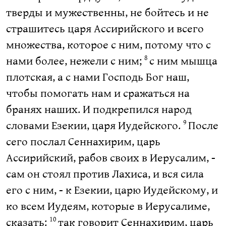
тверды и мужественны, не бойтесь и не
страшитесь царя Ассирийского и всего
множества, которое с ним, потому что с
нами более, нежели с ним;
с ним мышца
8
плотская, а с нами Господь Бог наш,
чтобы помогать нам и сражаться на
бранях наших. И подкрепился народ
словами Езекии, царя Иудейского.
После
9
сего послал Сеннахирим, царь
Ассирийский, рабов своих в Иерусалим, -
сам он стоял против Лахиса, и вся сила
его с ним, - к Езекии, царю Иудейскому, и
ко всем Иудеям, которые в Иерусалиме,
сказать:
так говорит Сеннахирим, царь
10