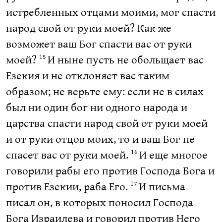
истребленных отцами моими, мог спасти
народ свой от руки моей? Как же
возможет ваш Бог спасти вас от руки
моей?
И ныне пусть не обольщает вас
15
Езекия и не отклоняет вас таким
образом; не верьте ему: если не в силах
был ни один бог ни одного народа и
царства спасти народ свой от руки моей
и от руки отцов моих, то и ваш Бог не
спасет вас от руки моей.
И еще многое
16
говорили рабы его против Господа Бога и
против Езекии, раба Его.
И письма
17
писал он, в которых поносил Господа
Бога Израилева и говорил против Него