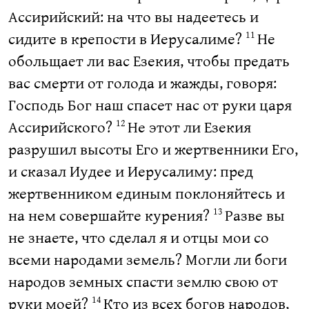
Ассирийский: на что вы надеетесь и
сидите в крепости в Иерусалиме?
Не
11
обольщает ли вас Езекия, чтобы предать
вас смерти от голода и жажды, говоря:
Господь Бог наш спасет нас от руки царя
Ассирийского?
Не этот ли Езекия
12
разрушил высоты Его и жертвенники Его,
и сказал Иудее и Иерусалиму: пред
жертвенником единым поклоняйтесь и
на нем совершайте курения?
Разве вы
13
не знаете, что сделал я и отцы мои со
всеми народами земель? Могли ли боги
народов земных спасти землю свою от
руки моей?
Кто из всех богов народов,
14