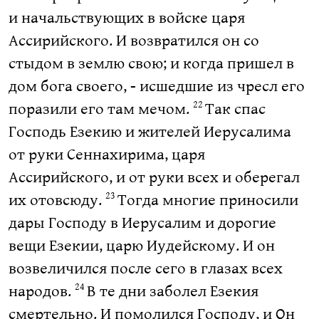
и начальствующих в войске царя
Ассирийского. И возвратился он со
стыдом в землю свою; и когда пришел в
дом бога своего, - исшедшие из чресл его
поразили его там мечом.
Так спас
22
Господь Езекию и жителей Иерусалима
от руки Сеннахирима, царя
Ассирийского, и от руки всех и оберегал
их отовсюду.
Тогда многие приносили
23
дары Господу в Иерусалим и дорогие
вещи Езекии, царю Иудейскому. И он
возвеличился после сего в глазах всех
народов.
В те дни заболел Езекия
24
смертельно. И помолился Господу, и Он