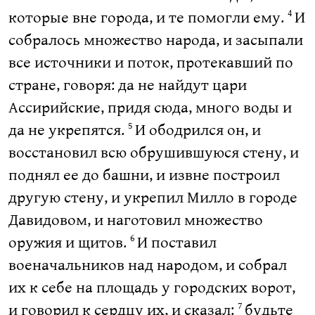
которые вне города, и те помогли ему.
И
4
собралось множество народа, и засыпали
все источники и поток, протекавший по
стране, говоря: да не найдут цари
Ассирийские, придя сюда, много воды и
да не укрепятся.
И ободрился он, и
5
восстановил всю обрушившуюся стену, и
поднял ее до башни, и извне построил
другую стену, и укрепил Милло в городе
Давидовом, и наготовил множество
оружия и щитов.
И поставил
6
военачальников над народом, и собрал
их к себе на площадь у городских ворот,
и говорил к сердцу их, и сказал:
будьте
7