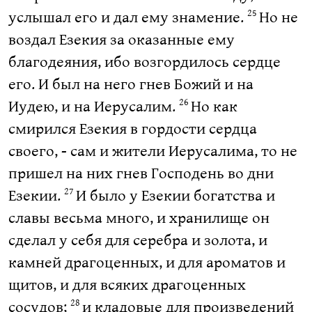
услышал его и дал ему знамение.
Но не
25
воздал Езекия за оказанные ему
благодеяния, ибо возгордилось сердце
его. И был на него гнев Божий и на
Иудею, и на Иерусалим.
Но как
26
смирился Езекия в гордости сердца
своего, - сам и жители Иерусалима, то не
пришел на них гнев Господень во дни
Езекии.
И было у Езекии богатства и
27
славы весьма много, и хранилище он
сделал у себя для серебра и золота, и
камней драгоценных, и для ароматов и
щитов, и для всяких драгоценных
сосудов;
и кладовые для произведений
28