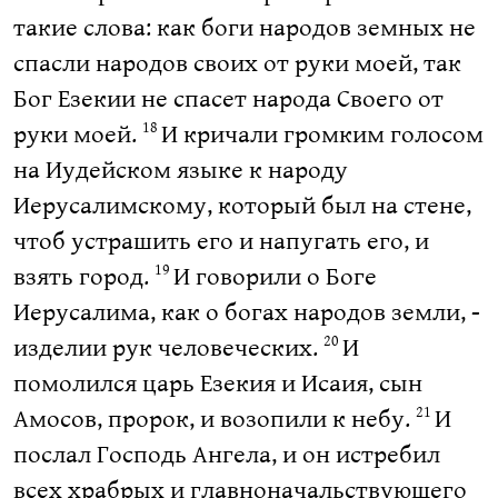
такие слова: как боги народов земных не
спасли народов своих от руки моей, так
Бог Езекии не спасет народа Своего от
руки моей.
И кричали громким голосом
18
на Иудейском языке к народу
Иерусалимскому, который был на стене,
чтоб устрашить его и напугать его, и
взять город.
И говорили о Боге
19
Иерусалима, как о богах народов земли, -
изделии рук человеческих.
И
20
помолился царь Езекия и Исаия, сын
Амосов, пророк, и возопили к небу.
И
21
послал Господь Ангела, и он истребил
всех храбрых и главноначальствующего