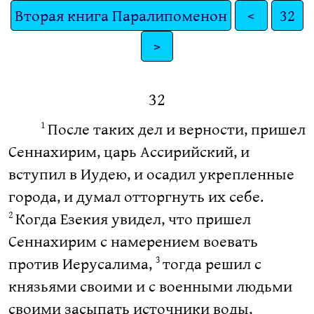
Вторая книга Паралипоменон
<
32
>
32
После таких дел и верности, пришел
1
Сеннахирим, царь Ассирийский, и
вступил в Иудею, и осадил укрепленные
города, и думал отторгнуть их себе.
Когда Езекия увидел, что пришел
2
Сеннахирим с намерением воевать
против Иерусалима,
тогда решил с
3
князьями своими и с военными людьми
своими засыпать источники воды,