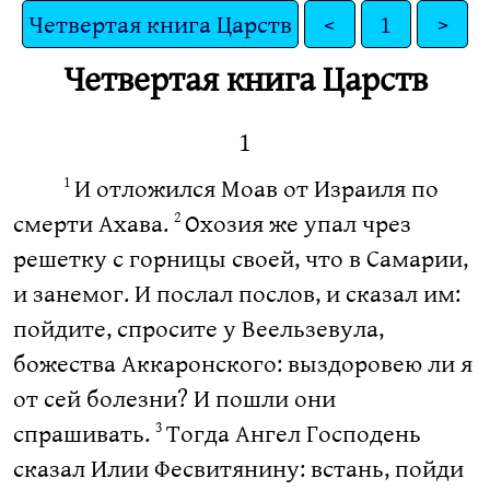
Четвертая книга Царств
<
1
>
Четвертая книга Царств
1
И отложился Моав от Израиля по
1
смерти Ахава.
Охозия же упал чрез
2
решетку с горницы своей, что в Самарии,
и занемог. И послал послов, и сказал им:
пойдите, спросите у Веельзевула,
божества Аккаронского: выздоровею ли я
от сей болезни? И пошли они
спрашивать.
Тогда Ангел Господень
3
сказал Илии Фесвитянину: встань, пойди