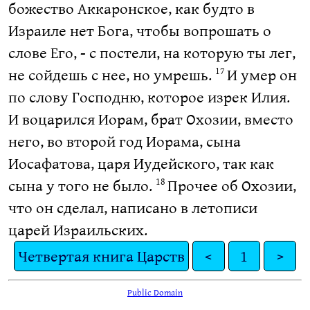
божество Аккаронское, как будто в
Израиле нет Бога, чтобы вопрошать о
слове Его, - с постели, на которую ты лег,
не сойдешь с нее, но умрешь.
И умер он
17
по слову Господню, которое изрек Илия.
И воцарился Иорам, брат Охозии, вместо
него, во второй год Иорама, сына
Иосафатова, царя Иудейского, так как
сына у того не было.
Прочее об Охозии,
18
что он сделал, написано в летописи
царей Израильских.
Четвертая книга Царств
<
1
>
Public Domain