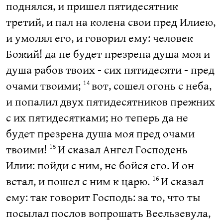
поднялся, и пришел пятидесятник
третий, и пал на колена свои пред Илиею,
и умолял его, и говорил ему: человек
Божий! да не будет презрена душа моя и
душа рабов твоих - сих пятидесяти - пред
очами твоими;
вот, сошел огонь с неба,
14
и попалил двух пятидесятников прежних
с их пятидесятками; но теперь да не
будет презрена душа моя пред очами
твоими!
И сказал Ангел Господень
15
Илии: пойди с ним, не бойся его. И он
встал, и пошел с ним к царю.
И сказал
16
ему: так говорит Господь: за то, что ты
посылал послов вопрошать Веельзевула,