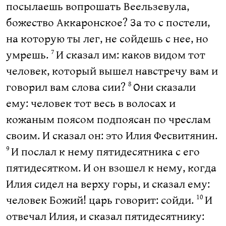
посылаешь вопрошать Веельзевула,
божество Аккаронское? За то с постели,
на которую ты лег, не сойдешь с нее, но
умрешь.
И сказал им: каков видом тот
7
человек, который вышел навстречу вам и
говорил вам слова сии?
Они сказали
8
ему: человек тот весь в волосах и
кожаным поясом подпоясан по чреслам
своим. И сказал он: это Илия Фесвитянин.
И послал к нему пятидесятника с его
9
пятидесятком. И он взошел к нему, когда
Илия сидел на верху горы, и сказал ему:
человек Божий! царь говорит: сойди.
И
10
отвечал Илия, и сказал пятидесятнику: