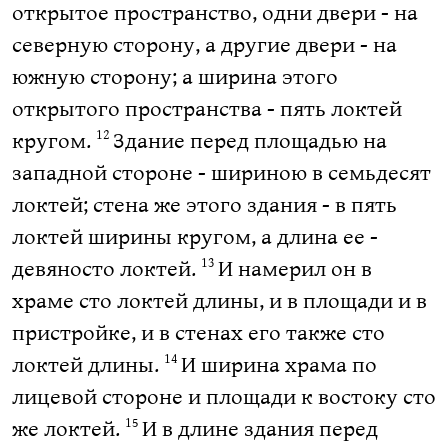
открытое пространство, одни двери - на
северную сторону, а другие двери - на
южную сторону; а ширина этого
открытого пространства - пять локтей
кругом.
Здание перед площадью на
12
западной стороне - шириною в семьдесят
локтей; стена же этого здания - в пять
локтей ширины кругом, а длина ее -
девяносто локтей.
И намерил он в
13
храме сто локтей длины, и в площади и в
пристройке, и в стенах его также сто
локтей длины.
И ширина храма по
14
лицевой стороне и площади к востоку сто
же локтей.
И в длине здания перед
15