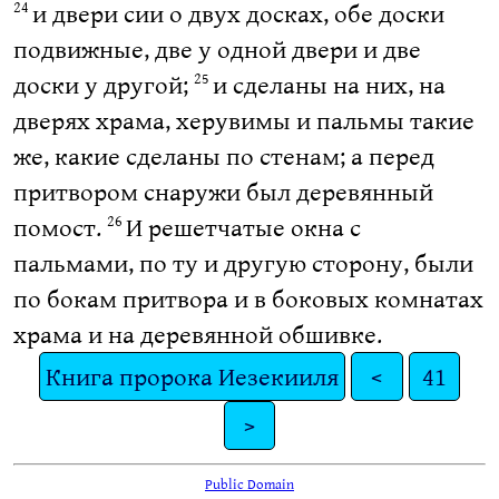
и двери сии о двух досках, обе доски
24
подвижные, две у одной двери и две
доски у другой;
и сделаны на них, на
25
дверях храма, херувимы и пальмы такие
же, какие сделаны по стенам; а перед
притвором снаружи был деревянный
помост.
И решетчатые окна с
26
пальмами, по ту и другую сторону, были
по бокам притвора и в боковых комнатах
храма и на деревянной обшивке.
Книга пророка Иезекииля
<
41
>
Public Domain