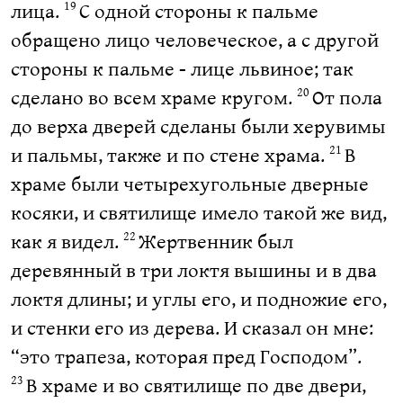
лица.
С одной стороны к пальме
19
обращено лицо человеческое, а с другой
стороны к пальме - лице львиное; так
сделано во всем храме кругом.
От пола
20
до верха дверей сделаны были херувимы
и пальмы, также и по стене храма.
В
21
храме были четырехугольные дверные
косяки, и святилище имело такой же вид,
как я видел.
Жертвенник был
22
деревянный в три локтя вышины и в два
локтя длины; и углы его, и подножие его,
и стенки его из дерева. И сказал он мне:
“это трапеза, которая пред Господом”.
В храме и во святилище по две двери,
23