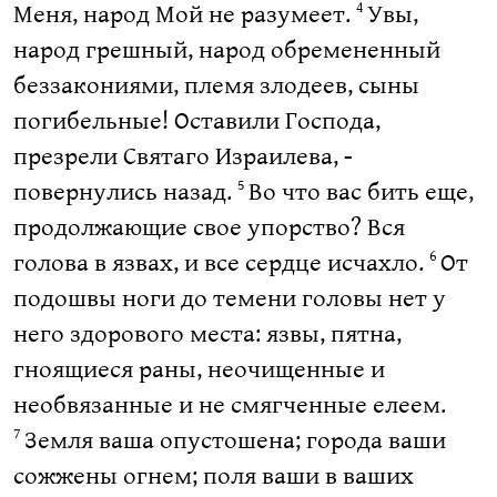
Меня, народ Мой не разумеет.
Увы,
4
народ грешный, народ обремененный
беззакониями, племя злодеев, сыны
погибельные! Оставили Господа,
презрели Святаго Израилева, -
повернулись назад.
Во что вас бить еще,
5
продолжающие свое упорство? Вся
голова в язвах, и все сердце исчахло.
От
6
подошвы ноги до темени головы нет у
него здорового места: язвы, пятна,
гноящиеся раны, неочищенные и
необвязанные и не смягченные елеем.
Земля ваша опустошена; города ваши
7
сожжены огнем; поля ваши в ваших