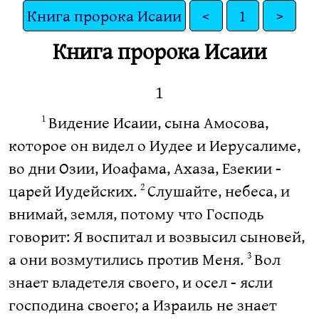
Книга пророка Исаии
<
1
>
Книга пророка Исаии
1
Видение Исаии, сына Амосова,
1
которое он видел о Иудее и Иерусалиме,
во дни Озии, Иоафама, Ахаза, Езекии -
царей Иудейских.
Слушайте, небеса, и
2
внимай, земля, потому что Господь
говорит: Я воспитал и возвысил сыновей,
а они возмутились против Меня.
Вол
3
знает владетеля своего, и осел - ясли
господина своего; а Израиль не знает