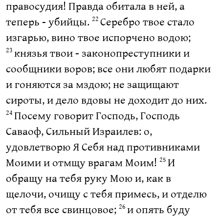
правосудия! Правда обитала в ней, а
теперь - убийцы.
Серебро твое стало
22
изгарью, вино твое испорчено водою;
князья твои - законопреступники и
23
сообщники воров; все они любят подарки
и гоняются за мздою; не защищают
сироты, и дело вдовы не доходит до них.
Посему говорит Господь, Господь
24
Саваоф, Сильный Израилев: о,
удовлетворю Я Себя над противниками
Моими и отмщу врагам Моим!
И
25
обращу на тебя руку Мою и, как в
щелочи, очищу с тебя примесь, и отделю
от тебя все свинцовое;
и опять буду
26