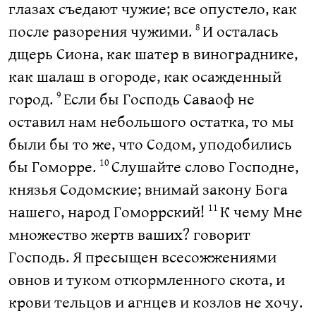
глазах съедают чужие; все опустело, как
после разорения чужими.
И осталась
8
дщерь Сиона, как шатер в винограднике,
как шалаш в огороде, как осажденный
город.
Если бы Господь Саваоф не
9
оставил нам небольшого остатка, то мы
были бы то же, что Содом, уподобились
бы Гоморре.
Слушайте слово Господне,
10
князья Содомские; внимай закону Бога
нашего, народ Гоморрский!
К чему Мне
11
множество жертв ваших? говорит
Господь. Я пресыщен всесожжениями
овнов и туком откормленного скота, и
крови тельцов и агнцев и козлов не хочу.