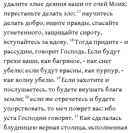
удалите злые деяния ваши от очей Моих;
перестаньте делать зло;
научитесь
17
делать добро, ищите правды, спасайте
угнетенного, защищайте сироту,
вступайтесь за вдову.
Тогда придите - и
18
рассудим, говорит Господь. Если будут
грехи ваши, как багряное, - как снег
убелю; если будут красны, как пурпур, -
как волну убелю.
Если захотите и
19
послушаетесь, то будете вкушать блага
земли;
если же отречетесь и будете
20
упорствовать, то меч пожрет вас: ибо
уста Господни говорят.
Как сделалась
21
блудницею верная столица, исполненная