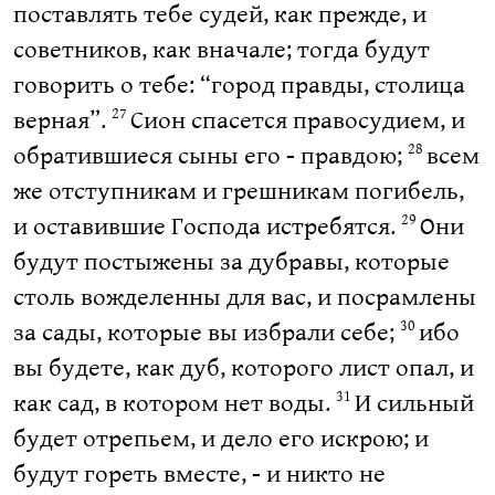
поставлять тебе судей, как прежде, и
советников, как вначале; тогда будут
говорить о тебе: “город правды, столица
верная”.
Сион спасется правосудием, и
27
обратившиеся сыны его - правдою;
всем
28
же отступникам и грешникам погибель,
и оставившие Господа истребятся.
Они
29
будут постыжены за дубравы, которые
столь вожделенны для вас, и посрамлены
за сады, которые вы избрали себе;
ибо
30
вы будете, как дуб, которого лист опал, и
как сад, в котором нет воды.
И сильный
31
будет отрепьем, и дело его искрою; и
будут гореть вместе, - и никто не