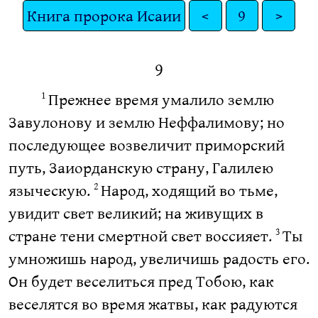
Книга пророка Исаии
<
9
>
9
Прежнее время умалило землю
1
Завулонову и землю Неффалимову; но
последующее возвеличит приморский
путь, Заиорданскую страну, Галилею
языческую.
Народ, ходящий во тьме,
2
увидит свет великий; на живущих в
стране тени смертной свет воссияет.
Ты
3
умножишь народ, увеличишь радость его.
Он будет веселиться пред Тобою, как
веселятся во время жатвы, как радуются