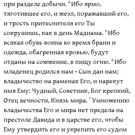
при разделе добычи.
Ибо ярмо,
4
тяготившее его, и жезл, поражавший его,
и трость притеснителя его Ты
сокрушишь, как в день Мадиама.
Ибо
5
всякая обувь воина во время брани и
одежда, обагренная кровью, будут
отданы на сожжение, в пищу огню.
Ибо
6
младенец родился нам - Сын дан нам;
владычество на раменах Его, и нарекут
имя Ему: Чудный, Советник, Бог крепкий,
Отец вечности, Князь мира.
Умножению
7
владычества Его и мира нет предела на
престоле Давида и в царстве его, чтобы
Ему утвердить его и укрепить его судом