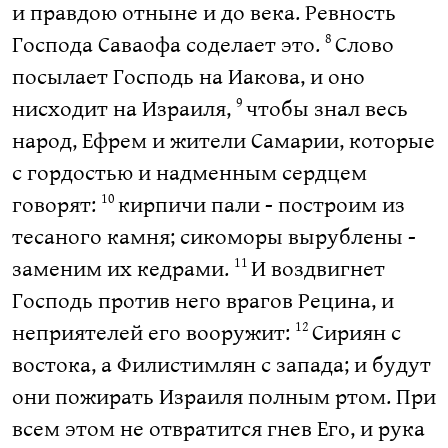
и правдою отныне и до века. Ревность
Господа Саваофа соделает это.
Слово
8
посылает Господь на Иакова, и оно
нисходит на Израиля,
чтобы знал весь
9
народ, Ефрем и жители Самарии, которые
с гордостью и надменным сердцем
говорят:
кирпичи пали - построим из
10
тесаного камня; сикоморы вырублены -
заменим их кедрами.
И воздвигнет
11
Господь против него врагов Рецина, и
неприятелей его вооружит:
Сириян с
12
востока, а Филистимлян с запада; и будут
они пожирать Израиля полным ртом. При
всем этом не отвратится гнев Его, и рука