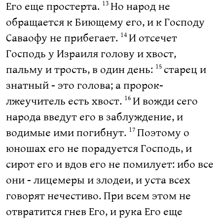
Его еще простерта.
Но народ не
13
обращается к Биющему его, и к Господу
Саваофу не прибегает.
И отсечет
14
Господь у Израиля голову и хвост,
пальму и трость, в один день:
старец и
15
знатный - это голова; а пророк-
лжеучитель есть хвост.
И вожди сего
16
народа введут его в заблуждение, и
водимые ими погибнут.
Поэтому о
17
юношах его не порадуется Господь, и
сирот его и вдов его не помилует: ибо все
они - лицемеры и злодеи, и уста всех
говорят нечестиво. При всем этом не
отвратится гнев Его, и рука Его еще