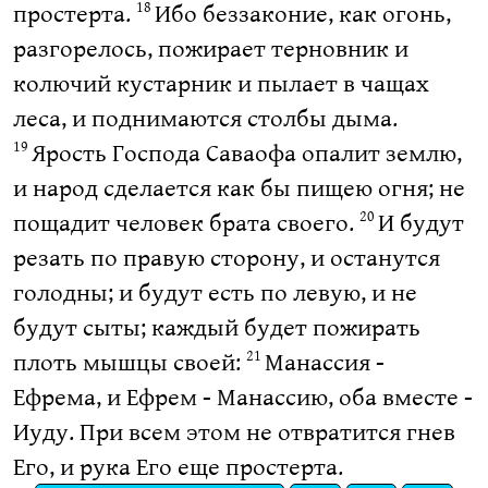
простерта.
Ибо беззаконие, как огонь,
18
разгорелось, пожирает терновник и
колючий кустарник и пылает в чащах
леса, и поднимаются столбы дыма.
Ярость Господа Саваофа опалит землю,
19
и народ сделается как бы пищею огня; не
пощадит человек брата своего.
И будут
20
резать по правую сторону, и останутся
голодны; и будут есть по левую, и не
будут сыты; каждый будет пожирать
плоть мышцы своей:
Манассия -
21
Ефрема, и Ефрем - Манассию, оба вместе -
Иуду. При всем этом не отвратится гнев
Его, и рука Его еще простерта.