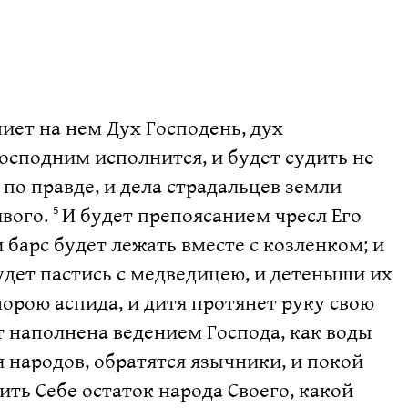
чиет на нем Дух Господень, дух
осподним исполнится, и будет судить не
по правде, и дела страдальцев земли
ивого.
И будет препоясанием чресл Его
5
и барс будет лежать вместе с козленком; и
удет пастись с медведицею, и детеныши их
норою аспида, и дитя протянет руку свою
ет наполнена ведением Господа, как воды
ля народов, обратятся язычники, и покой
тить Себе остаток народа Своего, какой