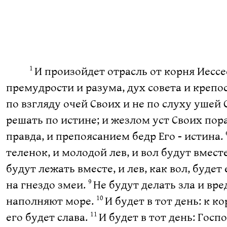
И произойдет отрасль от корня Иессее
1
премудрости и разума, дух совета и крепос
по взгляду очей Своих и не по слуху ушей 
решать по истине; и жезлом уст Своих пор
правда, и препоясанием бедр Его - истина.
теленок, и молодой лев, и вол будут вмест
будут лежать вместе, и лев, как вол, будет
на гнездо змеи.
Не будут делать зла и вре
9
наполняют море.
И будет в тот день: к к
10
его будет слава.
И будет в тот день: Госп
11