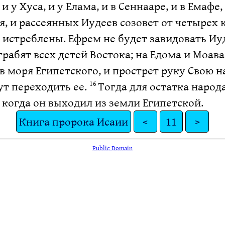
 и у Хуса, и у Елама, и в Сеннааре, и в Емафе
, и рассеянных Иудеев созовет от четырех 
истреблены. Ефрем не будет завидовать Иуд
грабят всех детей Востока; на Едома и Моав
 моря Египетского, и прострет руку Свою на
гут переходить ее.
Тогда для остатка народа
16
 когда он выходил из земли Египетской.
Книга пророка Исаии
<
11
>
Public Domain