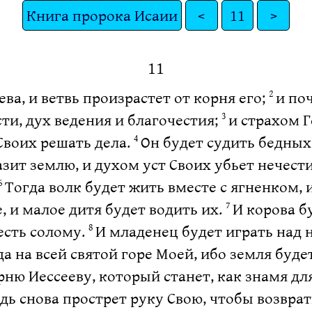
Книга пророка Исаии
<
11
>
11
ва, и ветвь произрастет от корня его;
и по
2
ти, дух ведения и благочестия;
и страхом Г
3
Своих решать дела.
Он будет судить бедных 
4
азит землю, и духом уст Своих убьет нечест
Тогда волк будет жить вместе с ягненком, 
6
е, и малое дитя будет водить их.
И корова б
7
 есть солому.
И младенец будет играть над 
8
да на всей святой горе Моей, ибо земля буд
орню Иессееву, который станет, как знамя д
одь снова прострет руку Свою, чтобы возвра