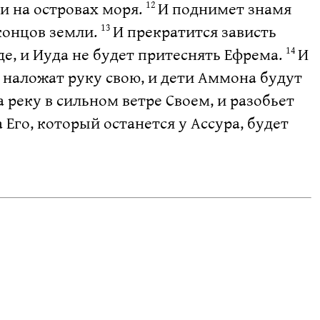
, и на островах моря.
И поднимет знамя
12
концов земли.
И прекратится зависть
13
е, и Иуда не будет притеснять Ефрема.
И
14
а наложат руку свою, и дети Аммона будут
 реку в сильном ветре Своем, и разобьет
 Его, который останется у Ассура, будет