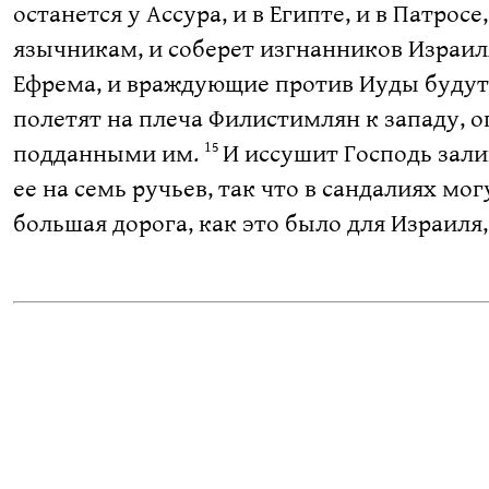
останется у Ассура, и в Египте, и в Патросе,
язычникам, и соберет изгнанников Израиля
Ефрема, и враждующие против Иуды будут 
полетят на плеча Филистимлян к западу, о
подданными им.
И иссушит Господь залив
15
ее на семь ручьев, так что в сандалиях мо
большая дорога, как это было для Израиля,