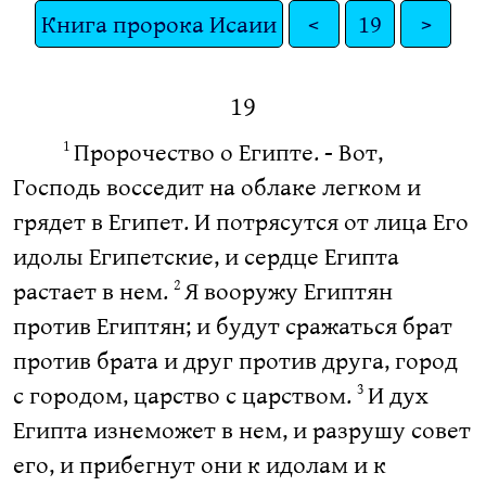
Книга пророка Исаии
<
19
>
19
Пророчество о Египте. - Вот,
1
Господь восседит на облаке легком и
грядет в Египет. И потрясутся от лица Его
идолы Египетские, и сердце Египта
растает в нем.
Я вооружу Египтян
2
против Египтян; и будут сражаться брат
против брата и друг против друга, город
с городом, царство с царством.
И дух
3
Египта изнеможет в нем, и разрушу совет
его, и прибегнут они к идолам и к