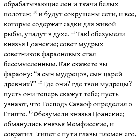
обрабатывающие лен и ткачи белых
полотен;
и будут сокрушены сети, и все,
10
которые содержат садки для живой
рыбы, упадут в духе.
Так! обезумели
11
князья Цоанские; совет мудрых
советников фараоновых стал
бессмысленным. Как скажете вы
фараону: “я сын мудрецов, сын царей
древних?”
Где они? где твои мудрецы?
12
пусть они теперь скажут тебе; пусть
узнают, что Господь Саваоф определил о
Египте.
Обезумели князья Цоанские;
13
обманулись князья Мемфисские, и
совратил Египет с пути главы племен его.