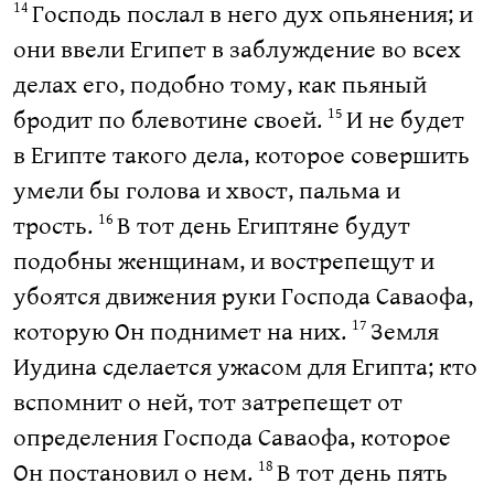
Господь послал в него дух опьянения; и
14
они ввели Египет в заблуждение во всех
делах его, подобно тому, как пьяный
бродит по блевотине своей.
И не будет
15
в Египте такого дела, которое совершить
умели бы голова и хвост, пальма и
трость.
В тот день Египтяне будут
16
подобны женщинам, и вострепещут и
убоятся движения руки Господа Саваофа,
которую Он поднимет на них.
Земля
17
Иудина сделается ужасом для Египта; кто
вспомнит о ней, тот затрепещет от
определения Господа Саваофа, которое
Он постановил о нем.
В тот день пять
18