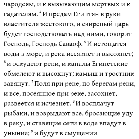
чародеям, и к вызывающим мертвых и к
гадателям.
И предам Египтян в руки
4
властителя жестокого, и свирепый царь
будет господствовать над ними, говорит
Господь, Господь Саваоф.
И истощатся
5
воды в море, и река иссякнет и высохнет;
и оскудеют реки, и каналы Египетские
6
обмелеют и высохнут; камыш и тростник
завянут.
Поля при реке, по берегам реки,
7
и все, посеянное при реке, засохнет,
развеется и исчезнет.
И восплачут
8
рыбаки, и возрыдают все, бросающие уду
в реку, и ставящие сети в воде впадут в
уныние;
и будут в смущении
9