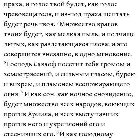
праха, и голос твой будет, как голос
чревовещателя, и из-под праха шептать
будет речь твоя.
Множество врагов
5
твоих будет, как мелкая пыль, и полчище
лютых, как разлетающаяся плева; и это
совершится внезапно, в одно мгновение.
Господь Саваоф посетит тебя громом и
6
землетрясений, и сильным гласом, бурею
и вихрем, и пламенем всепожирающего
огня.
И как сон, как ночное сновидение,
7
будет множество всех народов, воюющих
против Ариила, и всех выступивших
против него и укреплений его и
стеснивших его.
И как голодному
8