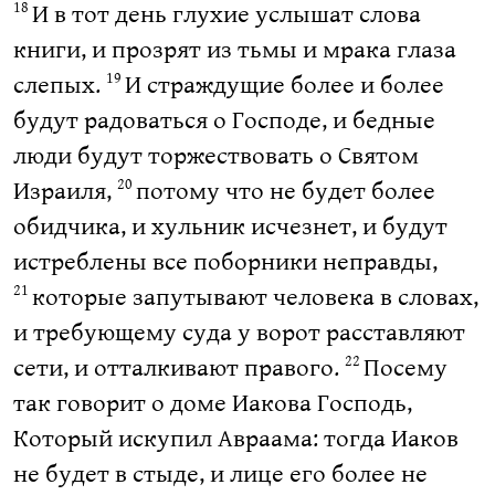
И в тот день глухие услышат слова
18
книги, и прозрят из тьмы и мрака глаза
слепых.
И страждущие более и более
19
будут радоваться о Господе, и бедные
люди будут торжествовать о Святом
Израиля,
потому что не будет более
20
обидчика, и хульник исчезнет, и будут
истреблены все поборники неправды,
которые запутывают человека в словах,
21
и требующему суда у ворот расставляют
сети, и отталкивают правого.
Посему
22
так говорит о доме Иакова Господь,
Который искупил Авраама: тогда Иаков
не будет в стыде, и лице его более не