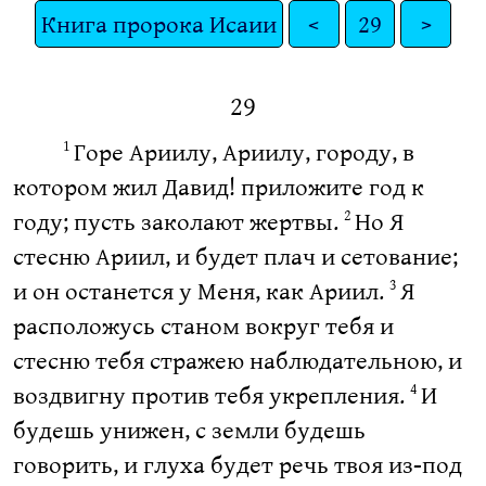
Книга пророка Исаии
<
29
>
29
Горе Ариилу, Ариилу, городу, в
1
котором жил Давид! приложите год к
году; пусть заколают жертвы.
Но Я
2
стесню Ариил, и будет плач и сетование;
и он останется у Меня, как Ариил.
Я
3
расположусь станом вокруг тебя и
стесню тебя стражею наблюдательною, и
воздвигну против тебя укрепления.
И
4
будешь унижен, с земли будешь
говорить, и глуха будет речь твоя из-под