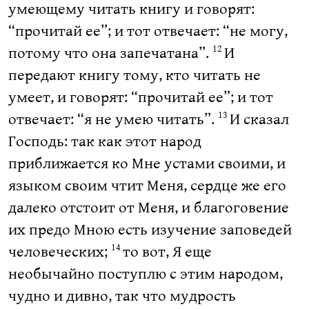
умеющему читать книгу и говорят:
“прочитай ее”; и тот отвечает: “не могу,
потому что она запечатана”.
И
12
передают книгу тому, кто читать не
умеет, и говорят: “прочитай ее”; и тот
отвечает: “я не умею читать”.
И сказал
13
Господь: так как этот народ
приближается ко Мне устами своими, и
языком своим чтит Меня, сердце же его
далеко отстоит от Меня, и благоговение
их предо Мною есть изучение заповедей
человеческих;
то вот, Я еще
14
необычайно поступлю с этим народом,
чудно и дивно, так что мудрость