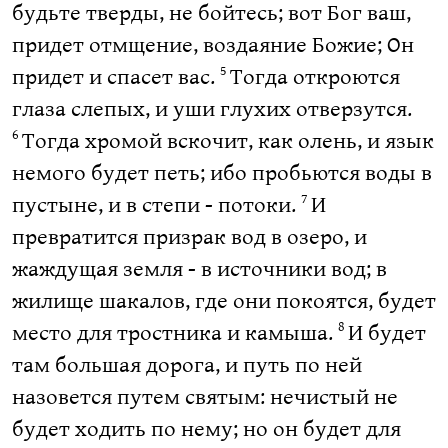
будьте тверды, не бойтесь; вот Бог ваш,
придет отмщение, воздаяние Божие; Он
придет и спасет вас.
Тогда откроются
5
глаза слепых, и уши глухих отверзутся.
Тогда хромой вскочит, как олень, и язык
6
немого будет петь; ибо пробьются воды в
пустыне, и в степи - потоки.
И
7
превратится призрак вод в озеро, и
жаждущая земля - в источники вод; в
жилище шакалов, где они покоятся, будет
место для тростника и камыша.
И будет
8
там большая дорога, и путь по ней
назовется путем святым: нечистый не
будет ходить по нему; но он будет для