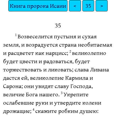
Книга пророка Исаии
<
35
>
35
Возвеселится пустыня и сухая
1
земля, и возрадуется страна необитаемая
и расцветет как нарцисс;
великолепно
2
будет цвести и радоваться, будет
торжествовать и ликовать; слава Ливана
дастся ей, великолепие Кармила и
Сарона; они увидят славу Господа,
величие Бога нашего.
Укрепите
3
ослабевшие руки и утвердите колени
дрожащие;
скажите робким душею:
4