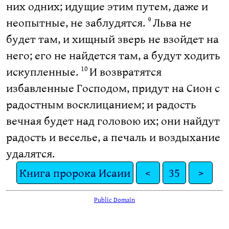
них одних; идущие этим путем, даже и
неопытные, не заблудятся.
Льва не
9
будет там, и хищный зверь не взойдет на
него; его не найдется там, а будут ходить
искупленные.
И возвратятся
10
избавленные Господом, придут на Сион с
радостным восклицанием; и радость
вечная будет над головою их; они найдут
радость и веселье, а печаль и воздыхание
удалятся.
Книга пророка Исаии
<
35
>
Public Domain