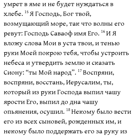
умрет в яме и не будет нуждаться в
хлебе.
Я Господь, Бог твой,
15
возмущающий море, так что волны его
ревут: Господь Саваоф имя Его.
И Я
16
вложу слова Мои в уста твои, и тенью
руки Моей покрою тебя, чтобы устроить
небеса и утвердить землю и сказать
Сиону: “ты Мой народ”.
Воспряни,
17
воспряни, восстань, Иерусалим, ты,
который из руки Господа выпил чашу
ярости Его, выпил до дна чашу
опьянения, осушил.
Некому было вести
18
его из всех сыновей, рожденных им, и
некому было поддержать его за руку из