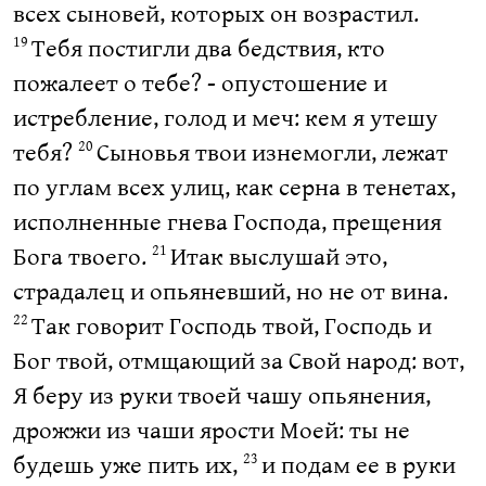
всех сыновей, которых он возрастил.
Тебя постигли два бедствия, кто
19
пожалеет о тебе? - опустошение и
истребление, голод и меч: кем я утешу
тебя?
Сыновья твои изнемогли, лежат
20
по углам всех улиц, как серна в тенетах,
исполненные гнева Господа, прещения
Бога твоего.
Итак выслушай это,
21
страдалец и опьяневший, но не от вина.
Так говорит Господь твой, Господь и
22
Бог твой, отмщающий за Свой народ: вот,
Я беру из руки твоей чашу опьянения,
дрожжи из чаши ярости Моей: ты не
будешь уже пить их,
и подам ее в руки
23