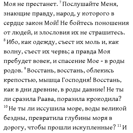
Моя не престанет.
Послушайте Меня,
7
знающие правду, народ, у которого в
сердце закон Мой! Не бойтесь поношения
от людей, и злословия их не страшитесь.
Ибо, как одежду, съест их моль и, как
8
волну, съест их червь; а правда Моя
пребудет вовек, и спасение Мое - в роды
родов.
Восстань, восстань, облекись
9
крепостью, мышца Господня! Восстань,
как в дни древние, в роды давние! Не ты
ли сразила Раава, поразила крокодила?
Не ты ли иссушила море, воды великой
10
бездны, превратила глубины моря в
дорогу, чтобы прошли искупленные?
И
11