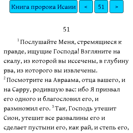
Книга пророка Исаии
<
51
>
51
Послушайте Меня, стремящиеся к
1
правде, ищущие Господа! Взгляните на
скалу, из которой вы иссечены, в глубину
рва, из которого вы извлечены.
Посмотрите на Авраама, отца вашего, и
2
на Сарру, родившую вас: ибо Я призвал
его одного и благословил его, и
размножил его.
Так, Господь утешит
3
Сион, утешит все развалины его и
сделает пустыни его, как рай, и степь его,