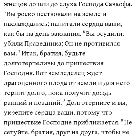
жнецов дошли до слуха Господа Саваофа.
Вы роскошествовали на земле и
5
наслаждались; напитали сердца ваши,
как бы на день заклания.
Вы осудили,
6
убили Праведника; Он не противился
вам.
Итак, братия, будьте
7
долготерпеливы до пришествия
Господня. Вот земледелец ждет
драгоценного плода от земли и для него
терпит долго, пока получит дождь
ранний и поздний.
Долготерпите и вы,
8
укрепите сердца ваши, потому что
пришествие Господне приближается.
Не
9
сетуйте, братия, друг на друга, чтобы не