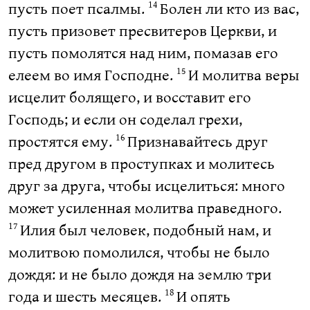
пусть поет псалмы.
Болен ли кто из вас,
14
пусть призовет пресвитеров Церкви, и
пусть помолятся над ним, помазав его
елеем во имя Господне.
И молитва веры
15
исцелит болящего, и восставит его
Господь; и если он соделал грехи,
простятся ему.
Признавайтесь друг
16
пред другом в проступках и молитесь
друг за друга, чтобы исцелиться: много
может усиленная молитва праведного.
Илия был человек, подобный нам, и
17
молитвою помолился, чтобы не было
дождя: и не было дождя на землю три
года и шесть месяцев.
И опять
18