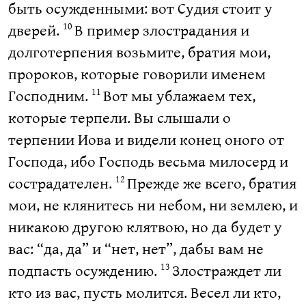
быть осужденными: вот Судия стоит у
дверей.
В пример злострадания и
10
долготерпения возьмите, братия мои,
пророков, которые говорили именем
Господним.
Вот мы ублажаем тех,
11
которые терпели. Вы слышали о
терпении Иова и видели конец оного от
Господа, ибо Господь весьма милосерд и
сострадателен.
Прежде же всего, братия
12
мои, не клянитесь ни небом, ни землею, и
никакою другою клятвою, но да будет у
вас: “да, да” и “нет, нет”, дабы вам не
подпасть осуждению.
Злостраждет ли
13
кто из вас, пусть молится. Весел ли кто,