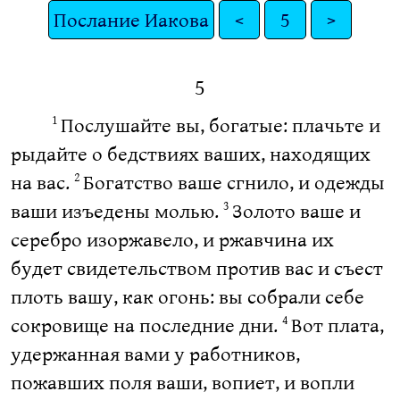
Послание Иакова
<
5
>
5
Послушайте вы, богатые: плачьте и
1
рыдайте о бедствиях ваших, находящих
на вас.
Богатство ваше сгнило, и одежды
2
ваши изъедены молью.
Золото ваше и
3
серебро изоржавело, и ржавчина их
будет свидетельством против вас и съест
плоть вашу, как огонь: вы собрали себе
сокровище на последние дни.
Вот плата,
4
удержанная вами у работников,
пожавших поля ваши, вопиет, и вопли