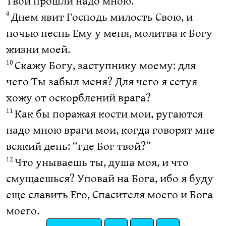
Твои прошли надо мною.
Днем явит Господь милость Свою, и
9
ночью песнь Ему у меня, молитва к Богу
жизни моей.
Скажу Богу, заступнику моему: для
10
чего Ты забыл меня? Для чего я сетуя
хожу от оскорблений врага?
Как бы поражая кости мои, ругаются
11
надо мною враги мои, когда говорят мне
всякий день: “где Бог твой?”
Что унываешь ты, душа моя, и что
12
смущаешься? Уповай на Бога, ибо я буду
еще славить Его, Спасителя моего и Бога
моего.