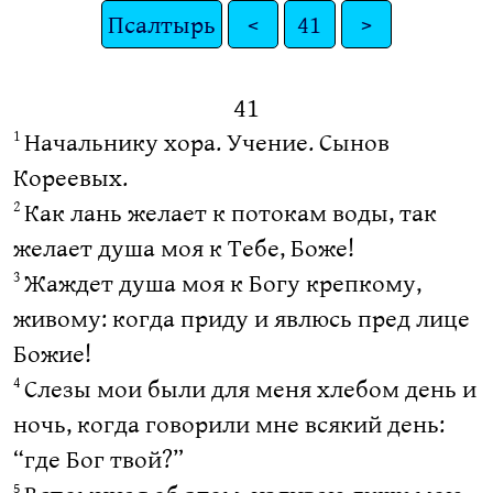
Псалтырь
<
41
>
41
Начальнику хора. Учение. Сынов
1
Кореевых.
Как лань желает к потокам воды, так
2
желает душа моя к Тебе, Боже!
Жаждет душа моя к Богу крепкому,
3
живому: когда приду и явлюсь пред лице
Божие!
Слезы мои были для меня хлебом день и
4
ночь, когда говорили мне всякий день:
“где Бог твой?”
5