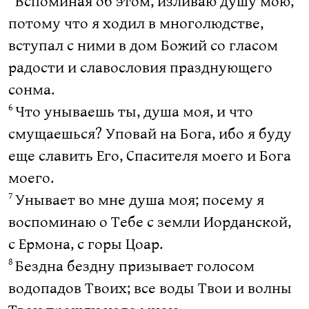
Вспоминая об этом, изливаю душу мою,
потому что я ходил в многолюдстве,
вступал с ними в дом Божий со гласом
радости и славословия празднующего
сонма.
Что унываешь ты, душа моя, и что
6
смущаешься? Уповай на Бога, ибо я буду
еще славить Его, Спасителя моего и Бога
моего.
Унывает во мне душа моя; посему я
7
воспоминаю о Тебе с земли Иорданской,
с Ермона, с горы Цоар.
Бездна бездну призывает голосом
8
водопадов Твоих; все воды Твои и волны